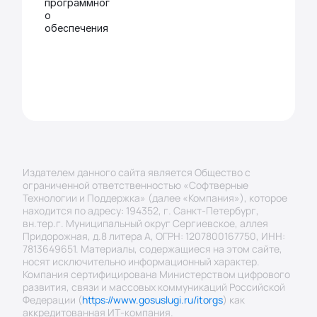
программног
о 
обеспечения
Издателем данного сайта является Общество с 
ограниченной ответственностью «Софтверные 
Технологии и Поддержка» (далее «Компания»), которое 
находится по адресу: 194352, г. Санкт-Петербург, 
вн.тер.г. Муниципальный округ Сергиевское, аллея 
Придорожная, д.8 литера А, ОГРН: 1207800167750, ИНН: 
7813649651. Материалы, содержащиеся на этом сайте, 
носят исключительно информационный характер.
Компания сертифицирована Министерством цифрового 
развития, связи и массовых коммуникаций Российской 
Федерации (
https://www.gosuslugi.ru/itorgs
) как 
аккредитованная ИТ-компания.