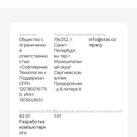
Компания
Адрес регистрации
Контакты
Общество с 
194352, г. 
info@stas.co
ограниченно
Санкт-
mpany
й 
Петербург, 
ответственно
вн.тер.г. 
стью 
Муниципальн
«Софтверные 
ый округ 
Технологии и 
Сергиевское, 
Поддержка»
аллея 
ОГРН: 
Придорожная
120780016775
, д.8 литера А
0, ИНН: 
7813649651
Основной код ОКВЭД
Коды видов деятельности в области ИТ
62.01 
1.01
Разработка 
компьютерн
ого 